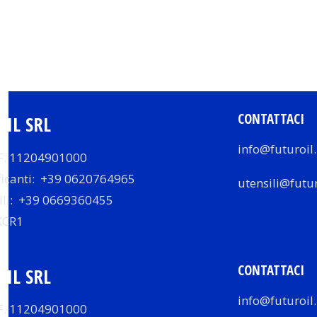
CONTATTACI
IL SRL
info@futuroil.
.F. 11204901000
ficanti: +39 0620764965
utensili@futur
ili: +39 0669360455
XCR1
CONTATTACI
IL SRL
info@futuroil.
.F. 11204901000