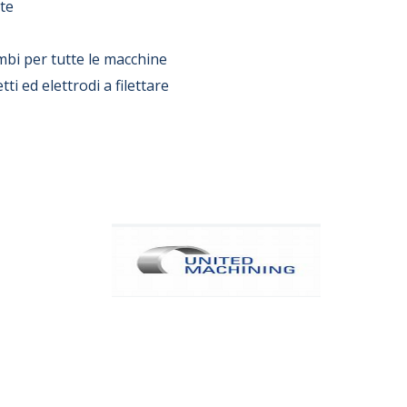
ite
mbi per tutte le macchine
ti ed elettrodi a filettare